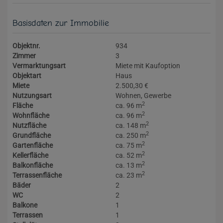
Basisdaten zur Immobilie
Objektnr.
934
Zimmer
3
Vermarktungsart
Miete mit Kaufoption
Objektart
Haus
Miete
2.500,30 €
Nutzungsart
Wohnen
Gewerbe
2
Fläche
ca. 96 m
2
Wohnfläche
ca. 96 m
2
Nutzfläche
ca. 148 m
2
Grundfläche
ca. 250 m
2
Gartenfläche
ca. 75 m
2
Kellerfläche
ca. 52 m
2
Balkonfläche
ca. 13 m
2
Terrassenfläche
ca. 23 m
Bäder
2
WC
2
Balkone
1
Terrassen
1