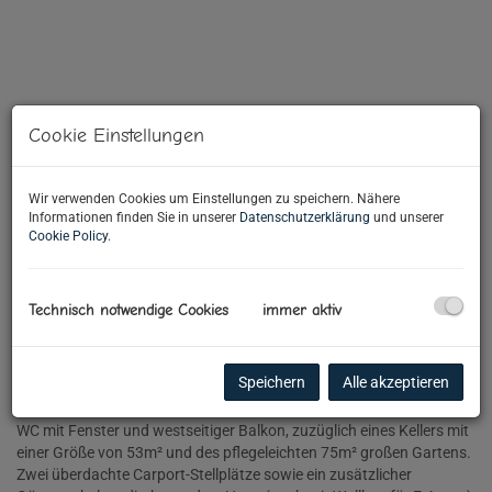
Cookie Einstellungen
Wir verwenden Cookies um Einstellungen zu speichern. Nähere
Informationen finden Sie in unserer
Datenschutzerklärung
und unserer
Cookie Policy
.
Beschreibung
Technisch notwendige Cookies
immer aktiv
Diese erst 2025 fertiggestellte Doppelhaushälfte befindet sich am
Ende einer Sackgasse nur wenige Gehminuten vom Ortszentrum
Guntramsdorf; das Haus bietet eine Wohnfläche von rund 96m² -
Speichern
Alle akzeptieren
aufgeteilt in EG: Garderobe, Duschbad/ WC mit Fenster, Wohn-Eß-
Küchenraum mit westseitiger Terrasse OG: 2 Zimmer, Wannenbad/
WC mit Fenster und westseitiger Balkon, zuzüglich eines Kellers mit
einer Größe von 53m² und des pflegeleichten 75m² großen Gartens.
Zwei überdachte Carport-Stellplätze sowie ein zusätzlicher