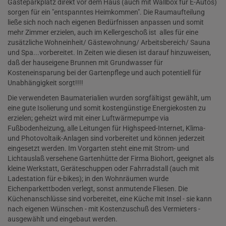
Gästeparkplatz direkt vor dem Haus (auch mit Wallbox für E-Autos)
sorgen für ein "entspanntes Heimkommen". Die Raumaufteilung
ließe sich noch nach eigenen Bedürfnissen anpassen und somit
mehr Zimmer erzielen, auch im Kellergeschoß ist alles für eine
zusätzliche Wohneinheit/ Gästewohnung/ Arbeitsbereich/ Sauna
und Spa...vorbereitet. In Zeiten wie diesen ist darauf hinzuweisen,
daß der hauseigene Brunnen mit Grundwasser für
Kosteneinsparung bei der Gartenpflege und auch potentiell für
Unabhängigkeit sorgt!!!!
Die verwendeten Baumaterialien wurden sorgfältigst gewählt, um
eine gute Isolierung und somit kostengünstige Energiekosten zu
erzielen; geheizt wird mit einer Luftwärmepumpe via
Fußbodenheizung, alle Leitungen für Highspeed-Internet, Klima-
und Photovoltaik-Anlagen sind vorbereitet und können jederzeit
eingesetzt werden. Im Vorgarten steht eine mit Strom- und
Lichtauslaß versehene Gartenhütte der Firma Biohort, geeignet als
kleine Werkstatt, Geräteschuppen oder Fahrradstall (auch mit
Ladestation für e-bikes); in den Wohnräumen wurde
Eichenparkettboden verlegt, sonst anmutende Fliesen. Die
Küchenanschlüsse sind vorbereitet, eine Küche mit Insel - sie kann
nach eigenen Wünschen - mit Kostenzuschuß des Vermieters -
ausgewählt und eingebaut werden.