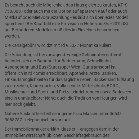
Es besteht auch die Möglichkeit das Haus gleich zu kaufen, KP €
750.000,- oder auch mit der Option auf späteren Kauf oder auch
Mietkauf oder Mietvorauszahlung - es läßt sich über jedes Modell
sprechen !! Bei Kauf fällt eine Provision in Höhe von 3% +20% USt
an. Bei anderen Modellen muß dies im Einzelnen besprochen
werden.
Die Kanalgebühr wird dzt mit rd € 50,- / Monat kalkuliert
Die Anbindung ist hervorragend: wenige Gehminuten entfernt
befindet sich der Bahnhof für Badnerbahn, Schnellbahn,
Aspangbahn und Bus (Staatsoper Wien- Guntramsdorf ist
öffentlich in rd 45min erreichbar), Apotheke, Ärzte, Banken,
Einkaufsmöglichkeiten für das tägliche Leben, Bäcker sind fußläufig
zu erreichen, Kindergarten, Volksschule, Mittelschule, BORG ,
Musikschule und Sport- und Freizeiteinrichtungen sowie Badeseen
sind in unmittelbarer Nähe; auch die Tradition von Heurigen wird
hier noch gelebt.
Nähere Auskünfte erteilt sehr gerne Frau Masser unter 0664/
3088757 - telephonisch bevorzugt
Der Immobilienmakler erklärt, dass er – entgegen dem in der
Immobilienwirtschaft üblichen Geschäftsgebrauch des